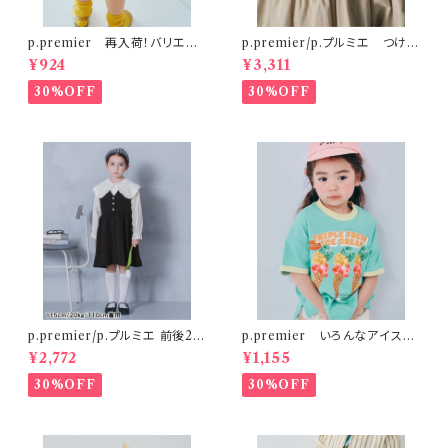
p.premier 再入荷！バリエー
p.premier/p.プルミエ つけ衿
ションミニ裏毛ハーフパンツ ブ
付き3WAYワンピース ベージ
¥924
¥3,311
ラウン
ュ
30%OFF
30%OFF
p.premier/p.プルミエ 前後2W
p.premier いろんなアイスち
AYパールボタンジャンパースカ
ょーだいグラフィックリンガーT
¥2,772
¥1,155
ート
シャツ ミント
30%OFF
30%OFF