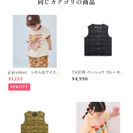
同じカテゴリの商品
p.premier いろんなアイスち
TAION ベーシック クルーネッ
ょーだいグラフィックリンガーT
ク インナーダウンベスト ブラッ
¥1,155
¥4,950
シャツ ブラウン
ク
30%OFF