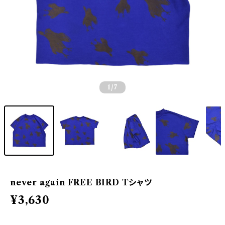
1
/7
never again FREE BIRD Tシャツ
¥3,630