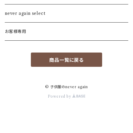
ALL STAR
never again select
Alohaloha
お客様専用
Ampersand
商品一覧に戻る
BIBPA
bisgaard
© 子供服のnever again
Powered by
F.O
FOV