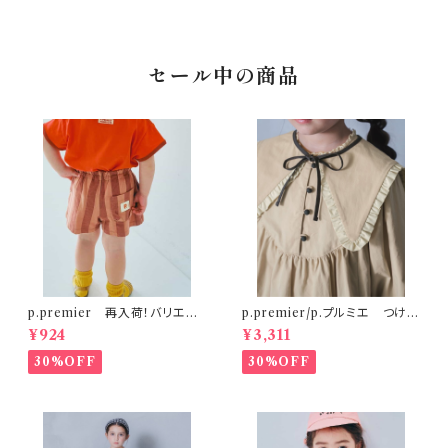
セール中の商品
p.premier 再入荷！バリエー
p.premier/p.プルミエ つけ衿
ションミニ裏毛ハーフパンツ ブ
付き3WAYワンピース ベージ
¥924
¥3,311
ラウン
ュ
30%OFF
30%OFF