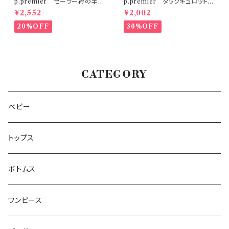
p.premier セーラー衿の半袖
p.premier タックキュロットハ
クロップドTシャツ
ーフパンツ
¥2,552
¥2,002
20%OFF
30%OFF
CATEGORY
ベビー
トップス
ボトムス
ワンピース