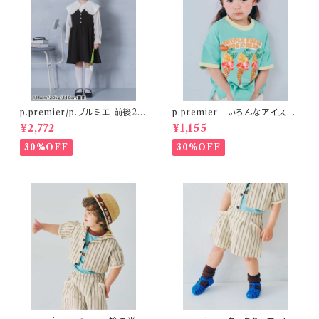
p.premier/p.プルミエ 前後2W
p.premier いろんなアイスち
AYパールボタンジャンパースカ
ょーだいグラフィックリンガーT
¥2,772
¥1,155
ート
シャツ ミント
30%OFF
30%OFF