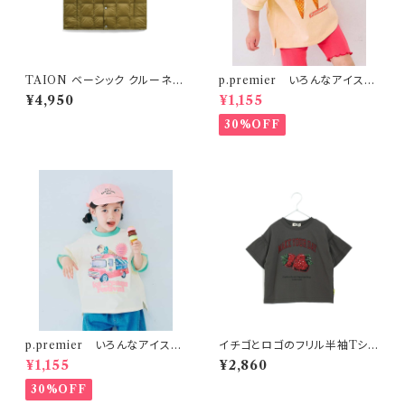
TAION ベーシック クルーネッ
p.premier いろんなアイスち
ク インナーダウンベスト ベージ
ょーだいグラフィックリンガーT
¥4,950
¥1,155
ュ
シャツ ベビーピンク
30%OFF
p.premier いろんなアイスち
イチゴとロゴのフリル半袖Tシャ
ょーだいグラフィックリンガーT
ツ 150-160 チャコール
¥1,155
¥2,860
シャツ アイボリー
30%OFF