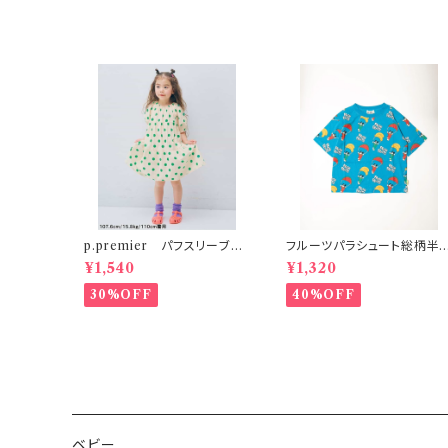
p.premier パフスリーブワ
フルーツパラシュート総柄半
ンピース ドット柄
袖Tシャツ ブルー
¥1,540
¥1,320
30%OFF
40%OFF
ベビー