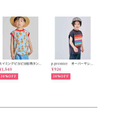
スイミングピヨピヨ総柄タンク
p.premier オーバーザレイ
トップ サックス
ンボータンクTシャツ リンク
¥1,540
¥924
30%OFF
30%OFF