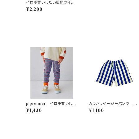
イロチ買いしたい総柄ツイル
バレルレッグパンツ レッド
¥2,200
p.premier イロチ買いした
カラバリイージーパンツ ス
いnobi-nobiストレッチレギパ
ライプ柄
¥1,430
¥1,100
ン ブルー