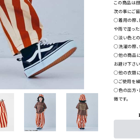
この商品は顔
次の事にご留
○着用の際、
や雨で湿った
○淡い色との
○洗濯の際、
○他の商品
お避け下さい
○他の衣類に
○ご使用を繰
○色の出方・
徴です。