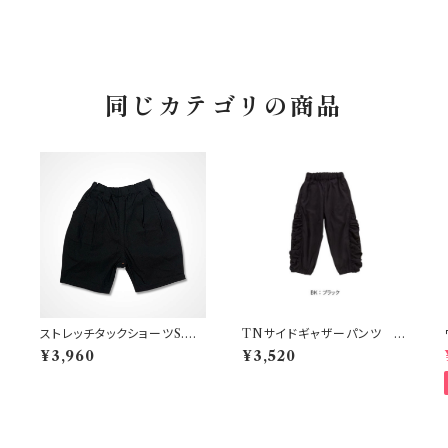
同じカテゴリの商品
ト
ストレッチタックショーツS.M.
TNサイドギャザーパンツ ブ
L
ラック 150-160
¥3,960
¥3,520