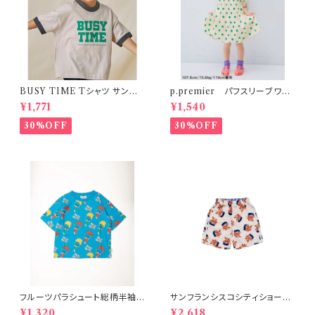
BUSY TIME Tシャツ サンド S
p.premier パフスリーブワン
-XL
ピース ドット柄
¥1,771
¥1,540
30%OFF
30%OFF
フルーツパラシュート総柄半袖T
サンフランシスコシティショー
シャツ ブルー
ツ オフホワイト 150-160
¥1,320
¥2,618