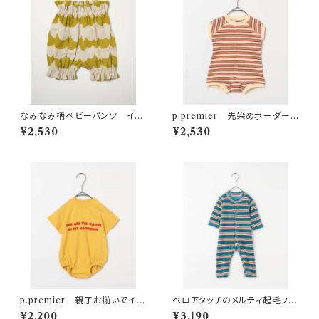
なみなみ柄ベビーパンツ イエ
p.premier 先染めボーダーワ
ロー
ッフルロンパース アイボリー
¥2,530
¥2,530
p.premier 親子お揃いでイロ
ベロアタッチのメルティ起毛フリ
チ買いしたいシンプルロゴTロン
ースぬくぬくカバーオール ボ
¥2,200
¥3,190