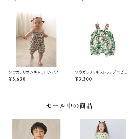
パース イエロー
ーダー
ソウガラリボンキャミロンパス
ソウガラフリルストラップベビー
サロペット ベージュ
¥3,630
¥3,300
セール中の商品