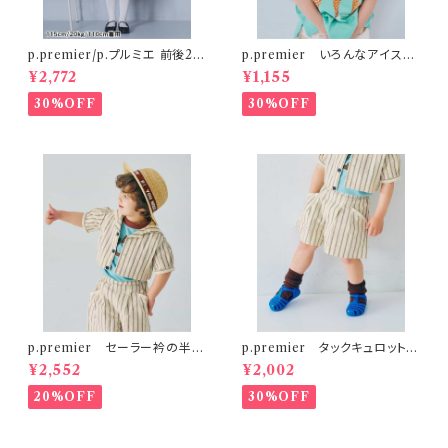
p.premier/p.プルミエ 前後2W
p.premier いろんなアイスち
AYパールボタンジャンパースカ
ょーだいグラフィックリンガーT
¥2,772
¥1,155
ート
シャツ ミント
30%OFF
30%OFF
p.premier セーラー衿の半袖
p.premier タックキュロットハ
クロップドTシャツ
ーフパンツ
¥2,552
¥2,002
20%OFF
30%OFF