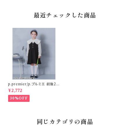
最近チェックした商品
p.premier/p.プルミエ 前後2W
AYパールボタンジャンパースカ
¥2,772
ート
30%OFF
同じカテゴリの商品