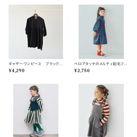
ギャザーワンピース ブラック
ベロアタッチのメルティ起毛フリ
F(160-170)
ースぬくぬくワンピース ネイビ
¥4,290
¥2,750
ーブルー