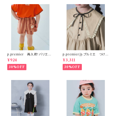
p.premier 再入荷！バリエー
p.premier/p.プルミエ つけ衿
ションミニ裏毛ハーフパンツ ブ
付き3WAYワンピース ベージ
¥924
¥3,311
ラウン
ュ
30%OFF
30%OFF