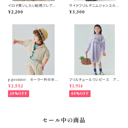
イロチ買いしたい総柄フレアカッ
サイドフリルデニムジャンスカ
トソーワンピース ブラック
ブラック
¥2,200
¥3,300
p.premier セーラー衿の半袖
フリルチュールワンピース アイ
クロップドTシャツ
ボリー
¥2,552
¥1,914
20%OFF
40%OFF
セール中の商品