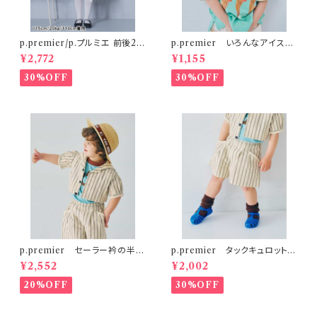
p.premier/p.プルミエ 前後2W
p.premier いろんなアイスち
AYパールボタンジャンパースカ
ょーだいグラフィックリンガーT
¥2,772
¥1,155
ート
シャツ ミント
30%OFF
30%OFF
p.premier セーラー衿の半袖
p.premier タックキュロットハ
クロップドTシャツ
ーフパンツ
¥2,552
¥2,002
20%OFF
30%OFF