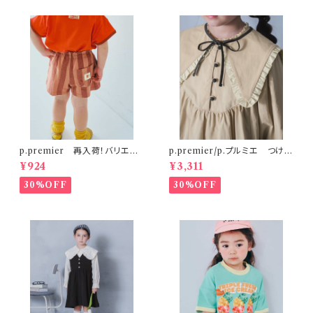
p.premier 再入荷！バリエー
p.premier/p.プルミエ つけ衿
ションミニ裏毛ハーフパンツ ブ
付き3WAYワンピース ベージ
¥924
¥3,311
ラウン
ュ
30%OFF
30%OFF