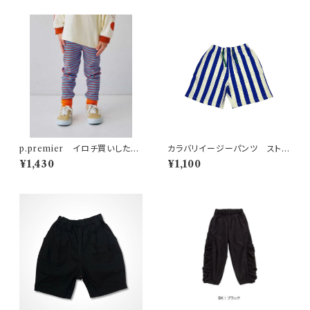
p.premier イロチ買いしたい
カラバリイージーパンツ ストラ
nobi-nobiストレッチレギパ
イプ柄
¥1,430
¥1,100
ン ブルー