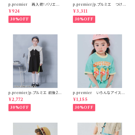
p.premier 再入荷！バリエー
p.premier/p.プルミエ つけ衿
ションミニ裏毛ハーフパンツ ブ
付き3WAYワンピース ベージ
¥924
¥3,311
ラウン
ュ
30%OFF
30%OFF
p.premier/p.プルミエ 前後2W
p.premier いろんなアイスち
AYパールボタンジャンパースカ
ょーだいグラフィックリンガーT
¥2,772
¥1,155
ート
シャツ ミント
30%OFF
30%OFF