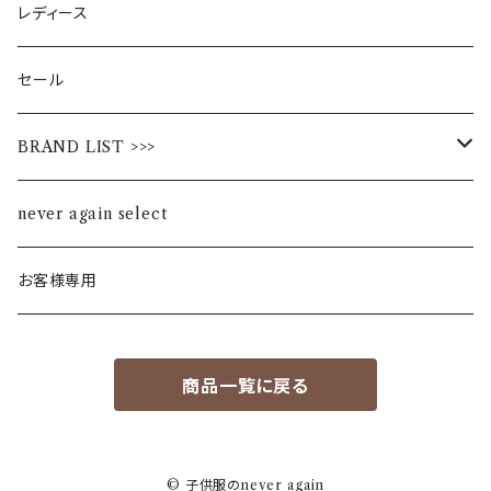
レディース
セール
BRAND LIST >>>
ALL STAR
never again select
Alohaloha
お客様専用
Ampersand
商品一覧に戻る
BIBPA
bisgaard
© 子供服のnever again