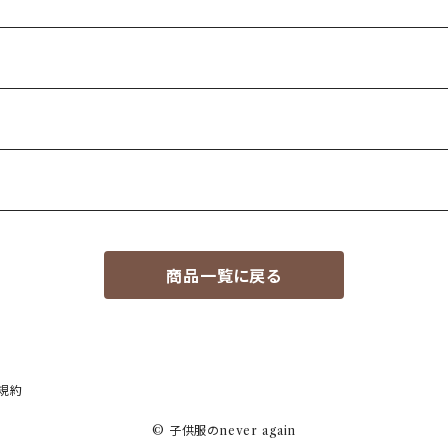
商品一覧に戻る
規約
© 子供服のnever again