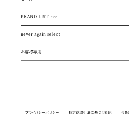
BRAND LIST >>>
ALL STAR
never again select
Alohaloha
お客様専用
Ampersand
BIBPA
bisgaard
プライバシーポリシー
特定商取引法に基づく表記
会員
F.O