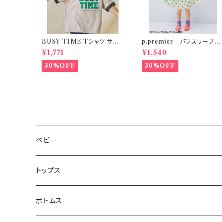
BUSY TIME Tシャツ サン
p.premier パフスリーブワ
ド S-XL
ンピース ドット柄
¥1,771
¥1,540
30%OFF
30%OFF
ベビー
トップス
ボトムス