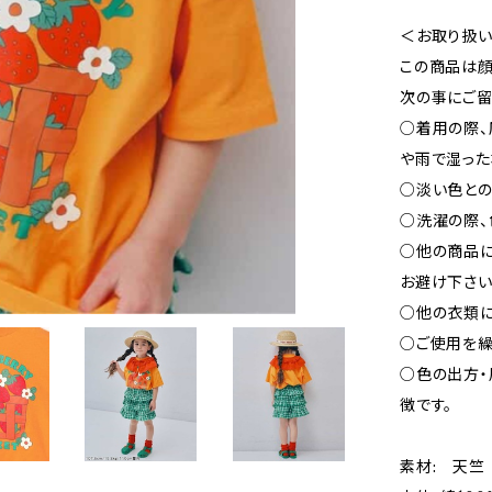
＜お取り扱
この商品は顔
次の事にご留
○着用の際、
や雨で湿った
○淡い色との
○洗濯の際、
○他の商品
お避け下さい
○他の衣類に
○ご使用を繰
○色の出方・
徴です。
素材: 天竺