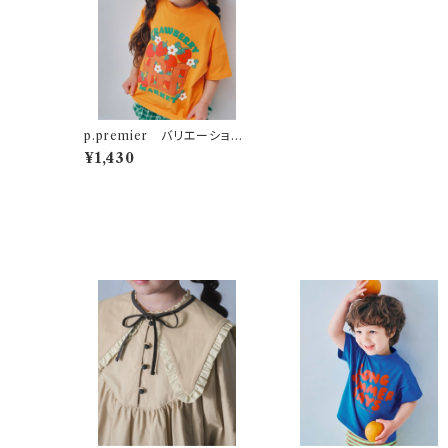
p.premier バリエーション
グラフィックTシャツ マスタ
¥1,430
ード