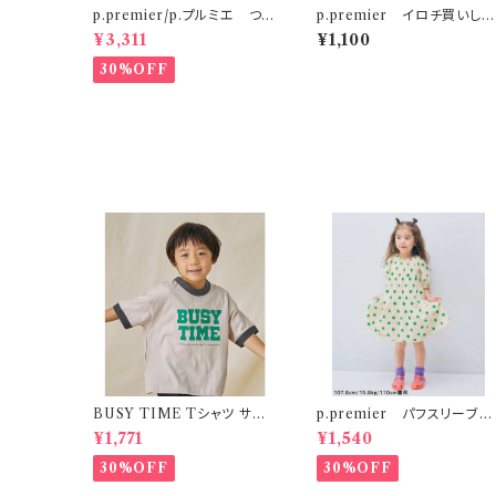
p.premier/p.プルミエ つけ
p.premier イロチ買いした
衿付き3WAYワンピース ベ
いノーバケーションノーサマ
¥3,311
¥1,100
ージュ
ロゴTシャツ ブルー
30%OFF
BUSY TIME Tシャツ サン
p.premier パフスリーブワ
ド S-XL
ンピース ドット柄
¥1,771
¥1,540
30%OFF
30%OFF