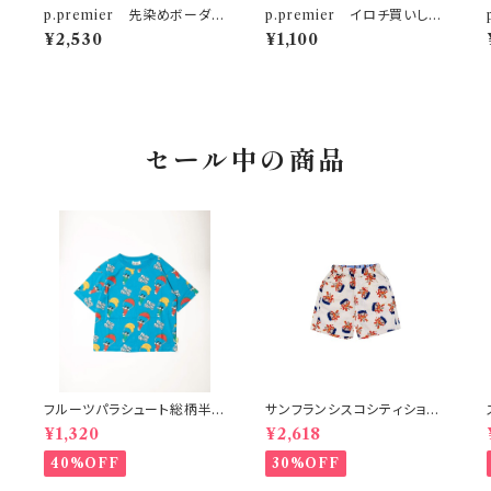
p.premier 先染めボーダー
p.premier イロチ買いした
ー
ワッフルロンパース アイボリ
いノーバケーションノーサマー
¥2,530
¥1,100
ー
ロゴTシャツ オレンジ
セール中の商品
フルーツパラシュート総柄半
サンフランシスコシティショー
袖Tシャツ ブルー
ツ オフホワイト 150-160
¥1,320
¥2,618
40%OFF
30%OFF