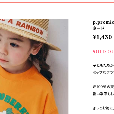
p.prem
タード
¥1,430
SOLD O
子どもたちが
ポップなグラ
綿100％の
暑い季節も
きっとお気に