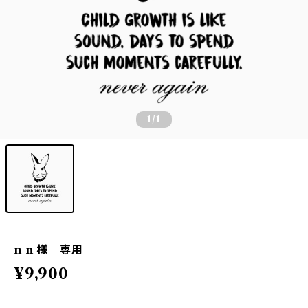
1
/1
n n 様 専用
¥9,900