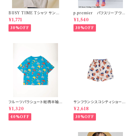
BUSY TIME Tシャツ サンド S
p.premier パフスリーブワン
-XL
ピース ドット柄
¥1,771
¥1,540
30%OFF
30%OFF
フルーツパラシュート総柄半袖T
サンフランシスコシティショー
シャツ ブルー
ツ オフホワイト 150-160
¥1,320
¥2,618
40%OFF
30%OFF