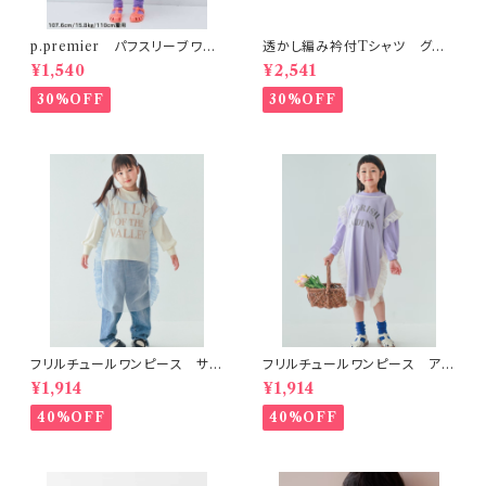
p.premier パフスリーブワン
透かし編み衿付Tシャツ グリ
ピース ドット柄
ーン 90-140
¥1,540
¥2,541
30%OFF
30%OFF
フリルチュールワンピース サッ
フリルチュールワンピース アイ
クス
ボリー
¥1,914
¥1,914
40%OFF
40%OFF