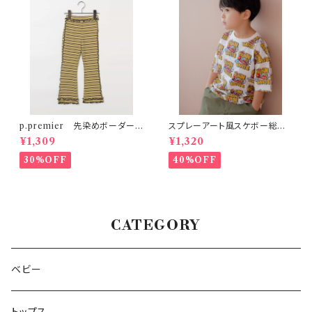
p.premier 先染めボーダーワ
スプレーアート風スケボー総柄
ッフルメロウパンツ グリーン
半袖Tシャツ
¥1,309
¥1,320
30%OFF
40%OFF
CATEGORY
ベビー