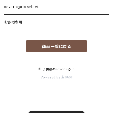
ALL STAR
never again select
Alohaloha
お客様専用
Ampersand
商品一覧に戻る
BIBPA
bisgaard
© 子供服のnever again
Powered by
F.O
FOV