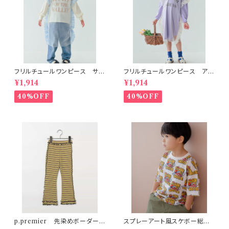
フリルチュールワンピース サッ
フリルチュールワンピース アイ
クス
ボリー
¥1,914
¥1,914
40%OFF
40%OFF
p.premier 先染めボーダーワ
スプレーアート風スケボー総柄
ッフルメロウパンツ グリーン
半袖Tシャツ