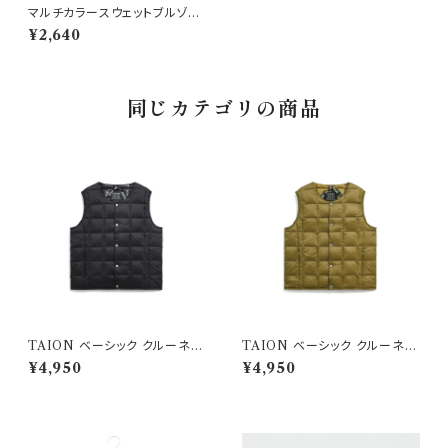
マルチカラースウェットブルゾ
ン レッド
¥2,640
同じカテゴリの商品
TAION ベーシック クルーネッ
TAION ベーシック クルーネッ
ク インナーダウンベスト ブラッ
ク インナーダウンベスト ベージ
¥4,950
¥4,950
ク
ュ