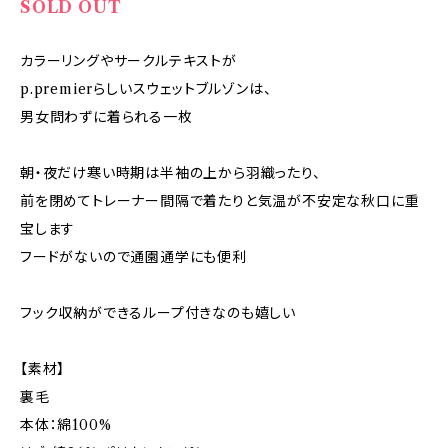
SOLD OUT
カラーリングやサークルテキストが
p.premierらしいスウェットブルゾンは、
男女問わずに着られる一枚
朝・夜だけ寒い時期は半袖の上から羽織ったり、
前を閉めてトレーナー間隔で着たりと気温が不安定な秋口に重
宝します
フードがないので通園通学にも便利
フック収納ができるループ付きなのも嬉しい
【素材】
裏毛
本体：綿100%