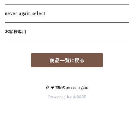
ALL STAR
never again select
Alohaloha
お客様専用
Ampersand
商品一覧に戻る
BIBPA
bisgaard
© 子供服のnever again
Powered by
F.O
FOV