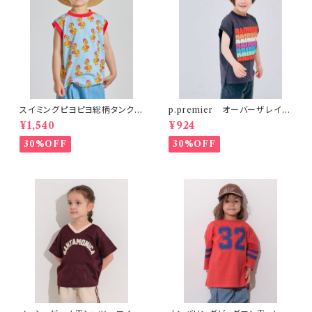
スイミングピヨピヨ総柄タンクト
p.premier オーバーザレイン
ップ サックス
ボータンクTシャツ リンク
¥1,540
¥924
30%OFF
30%OFF