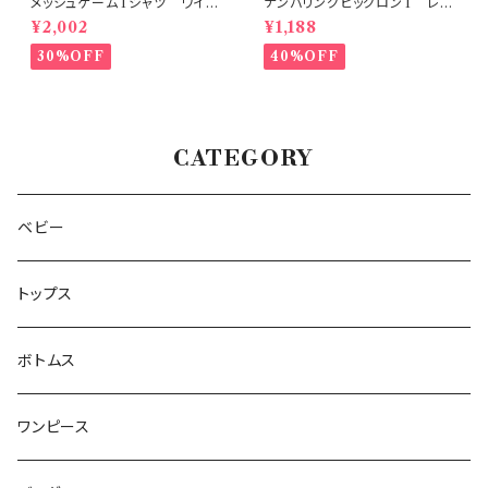
メッシュゲームTシャツ ワイン
ナンバリングビッグロンT レッ
レッド
ド80-140
¥2,002
¥1,188
30%OFF
40%OFF
CATEGORY
ベビー
トップス
ボトムス
ワンピース