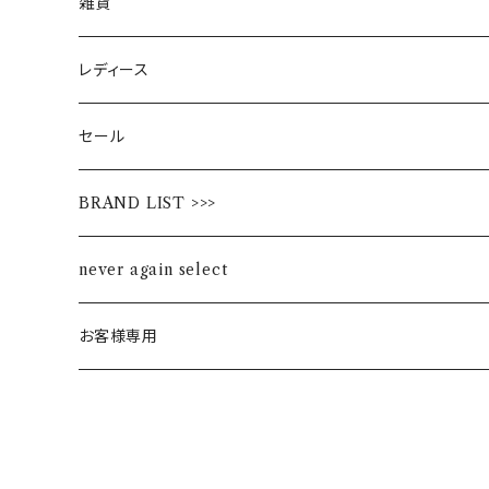
雑貨
レディース
セール
BRAND LIST >>>
ALL STAR
never again select
Alohaloha
お客様専用
Ampersand
BIBPA