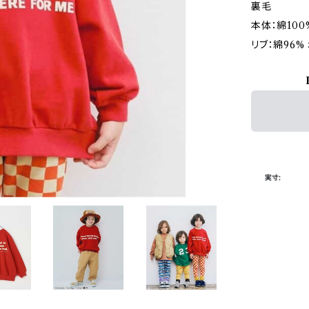
裏毛
本体：綿100
リブ：綿96%