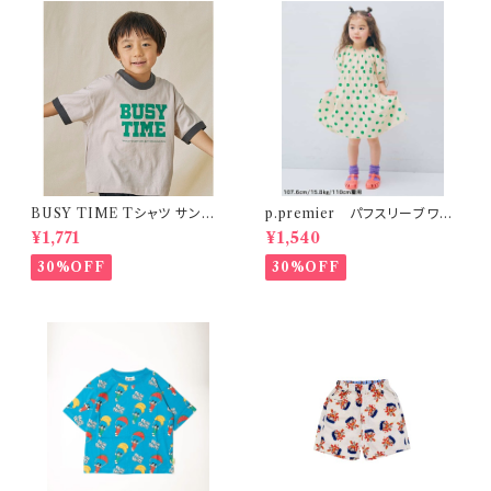
BUSY TIME Tシャツ サンド S
p.premier パフスリーブワン
-XL
ピース ドット柄
¥1,771
¥1,540
30%OFF
30%OFF