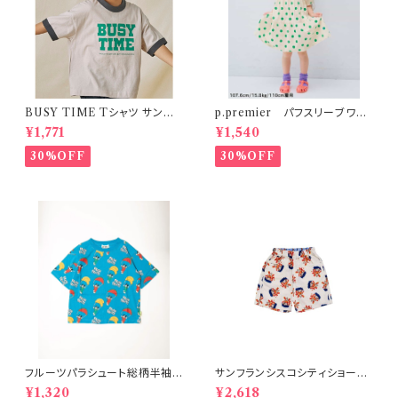
BUSY TIME Tシャツ サンド S
p.premier パフスリーブワン
-XL
ピース ドット柄
¥1,771
¥1,540
30%OFF
30%OFF
フルーツパラシュート総柄半袖T
サンフランシスコシティショー
シャツ ブルー
ツ オフホワイト 150-160
¥1,320
¥2,618