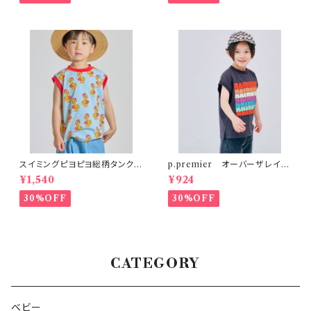
スイミングピヨピヨ総柄タンクト
p.premier オーバーザレイン
ップ サックス
ボータンクTシャツ リンク
¥1,540
¥924
30%OFF
30%OFF
CATEGORY
ベビー