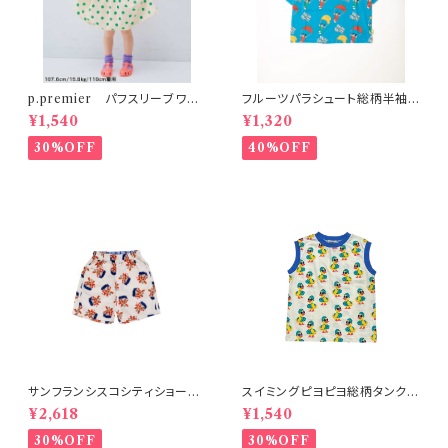
p.premier パフスリーブワン
フルーツパラシュート総柄半袖T
ピース ドット柄
シャツ ブルー
¥1,540
¥1,320
30%OFF
40%OFF
サンフランシスコシティショー
スイミングピヨピヨ総柄タンクト
ツ オフホワイト 150-160
ップ アイボリー
¥2,618
¥1,540
30%OFF
30%OFF