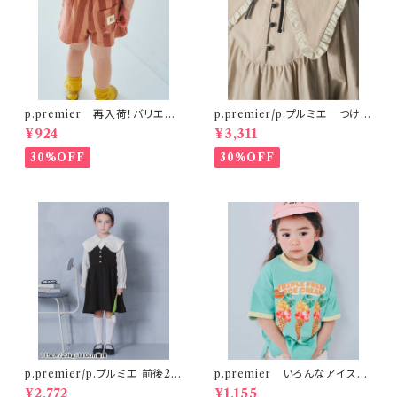
p.premier 再入荷！バリエー
p.premier/p.プルミエ つけ衿
ションミニ裏毛ハーフパンツ ブ
付き3WAYワンピース ベージ
¥924
¥3,311
ラウン
ュ
30%OFF
30%OFF
p.premier/p.プルミエ 前後2W
p.premier いろんなアイスち
AYパールボタンジャンパースカ
ょーだいグラフィックリンガーT
¥2,772
¥1,155