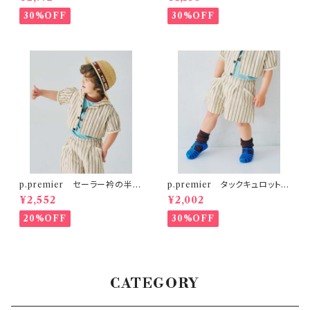
ート
シャツ ミント
30%OFF
30%OFF
p.premier セーラー衿の半袖
p.premier タックキュロットハ
クロップドTシャツ
ーフパンツ
¥2,552
¥2,002
20%OFF
30%OFF
CATEGORY