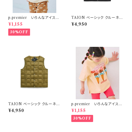
p.premier いろんなアイスち
TAION ベーシック クルーネッ
ょーだいグラフィックリンガーT
ク インナーダウンベスト ブラッ
¥1,155
¥4,950
シャツ ブラウン
ク
30%OFF
TAION ベーシック クルーネッ
p.premier いろんなアイスち
ク インナーダウンベスト ベージ
ょーだいグラフィックリンガーT
¥4,950
¥1,155
ュ
シャツ ベビーピンク
30%OFF