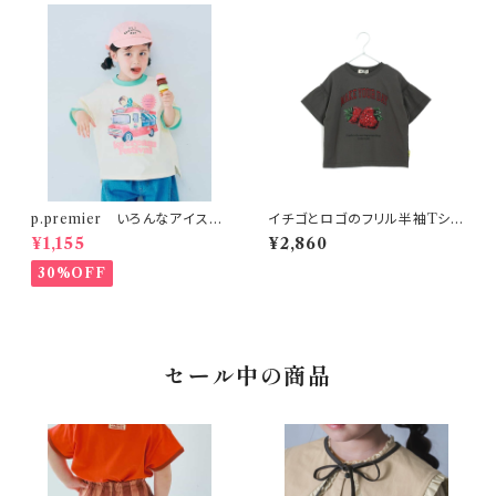
p.premier いろんなアイスち
イチゴとロゴのフリル半袖Tシャ
ょーだいグラフィックリンガーT
ツ 150-160 チャコール
¥1,155
¥2,860
シャツ アイボリー
30%OFF
セール中の商品