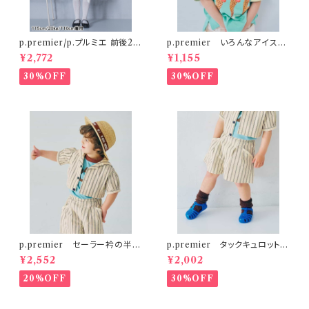
p.premier/p.プルミエ 前後2W
p.premier いろんなアイスち
AYパールボタンジャンパースカ
ょーだいグラフィックリンガーT
¥2,772
¥1,155
ート
シャツ ミント
30%OFF
30%OFF
p.premier セーラー衿の半袖
p.premier タックキュロットハ
クロップドTシャツ
ーフパンツ
¥2,552
¥2,002
20%OFF
30%OFF