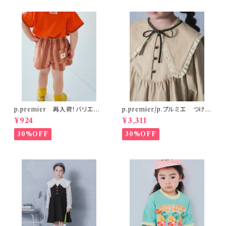
p.premier 再入荷！バリエー
p.premier/p.プルミエ つけ衿
ションミニ裏毛ハーフパンツ ブ
付き3WAYワンピース ベージ
¥924
¥3,311
ラウン
ュ
30%OFF
30%OFF