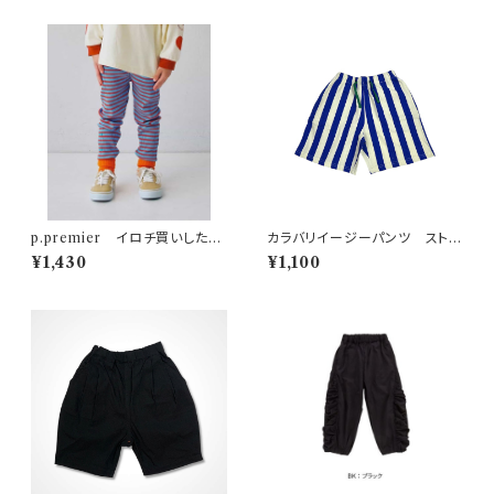
p.premier イロチ買いしたい
カラバリイージーパンツ ストラ
nobi-nobiストレッチレギパ
イプ柄
¥1,430
¥1,100
ン ブルー