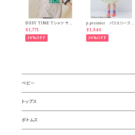
BUSY TIME Tシャツ サン
p.premier パフスリーブワ
ド S-XL
ンピース ドット柄
¥1,771
¥1,540
30%OFF
30%OFF
ベビー
トップス
ボトムス