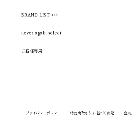
BRAND LIST >>>
ALL STAR
never again select
Alohaloha
お客様専用
Ampersand
BIBPA
bisgaard
プライバシーポリシー
特定商取引法に基づく表記
会員
F.O