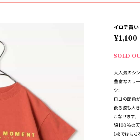
イロチ買い
¥1,100
SOLD O
大人気のシン
豊富なカラー
ツ！
ロゴの配色が
後ろ姿も大き
こなせます。
綿100％の
1枚ではもち