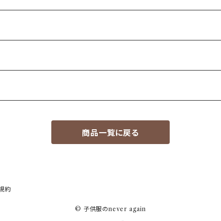
商品一覧に戻る
規約
© 子供服のnever again