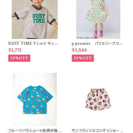
BUSY TIME Tシャツ サンド S
p.premier パフスリーブワン
-XL
ピース ドット柄
¥1,771
¥1,540
30%OFF
30%OFF
フルーツパラシュート総柄半袖T
サンフランシスコシティショー