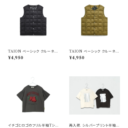
TAION ベーシック クルーネッ
TAION ベーシック クルーネッ
ク インナーダウンベスト ブラッ
ク インナーダウンベスト ベージ
¥4,950
¥4,950
ク
ュ
イチゴとロゴのフリル半袖Tシャ
再入荷. シルバープリント半袖T