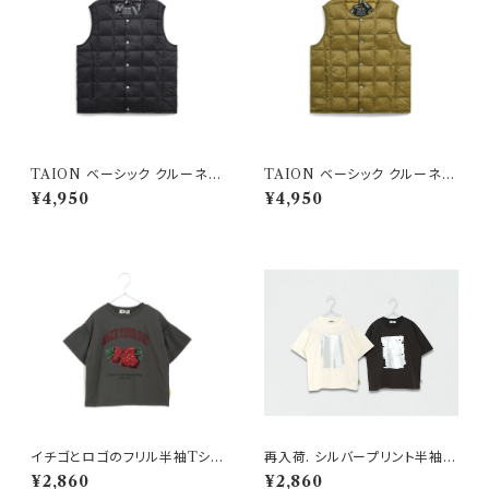
TAION ベーシック クルーネッ
TAION ベーシック クルーネッ
ク インナーダウンベスト ブラッ
ク インナーダウンベスト ベージ
¥4,950
¥4,950
ク
ュ
イチゴとロゴのフリル半袖Tシャ
再入荷. シルバープリント半袖T
ツ 150-160 チャコール
シャツ 150-160cm
¥2,860
¥2,860