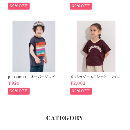
30%OFF
30%OFF
p.premier オーバーザレイン
メッシュゲームTシャツ ワイン
ボータンクTシャツ リンク
レッド
¥924
¥2,002
30%OFF
30%OFF
CATEGORY