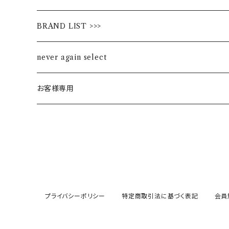
BRAND LIST >>>
ALL STAR
never again select
Alohaloha
お客様専用
Ampersand
BIBPA
bisgaard
プライバシーポリシー
特定商取引法に基づく表記
会員
F.O