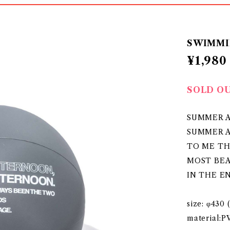
SWIMMIN
¥1,980
SOLD O
SUMMER 
SUMMER 
TO ME TH
MOST BEA
IN THE E
size: φ430
material:P