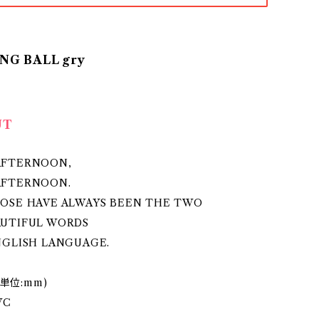
G BALL gry
UT
AFTERNOON,
AFTERNOON.
OSE HAVE ALWAYS BEEN THE TWO
UTIFUL WORDS
NGLISH LANGUAGE.
 (単位:mm)
VC