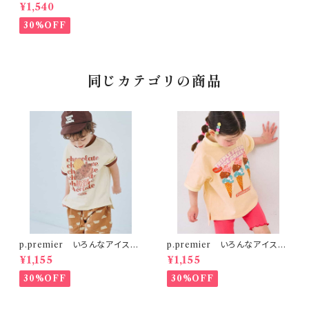
しいエアリープリーツ総柄ワン
¥1,540
ピース チェック
30%OFF
同じカテゴリの商品
p.premier いろんなアイスち
p.premier いろんなアイスち
ょーだいグラフィックリンガーT
ょーだいグラフィックリンガーT
¥1,155
¥1,155
シャツ ブラウン
シャツ ベビーピンク
30%OFF
30%OFF