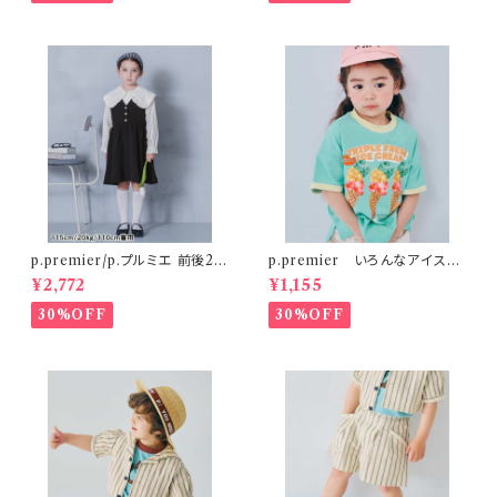
p.premier/p.プルミエ 前後2W
p.premier いろんなアイスち
AYパールボタンジャンパースカ
ょーだいグラフィックリンガーT
¥2,772
¥1,155
ート
シャツ ミント
30%OFF
30%OFF