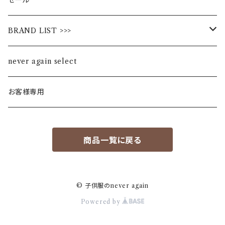
BRAND LIST >>>
ALL STAR
never again select
Alohaloha
お客様専用
Ampersand
商品一覧に戻る
BIBPA
bisgaard
© 子供服のnever again
Powered by
F.O