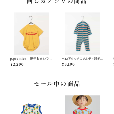
同じカテゴリの商品
ー
p.premier 親子お揃いでイ
ベロアタッチのメルティ起毛フ
リ
ロチ買いしたいシンプルロゴT
リースぬくぬくカバーオール
¥2,200
¥3,190
ロンパース イエロー
ボーダー
セール中の商品