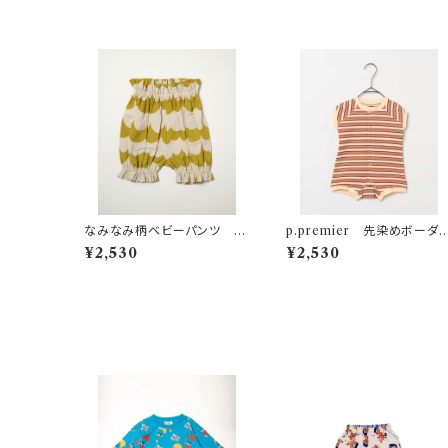
なみなみ柄ベビーパンツ イ
p.premier 先染めボーダ
エロー
ワッフルロンパース アイボ
¥2,530
¥2,530
ー