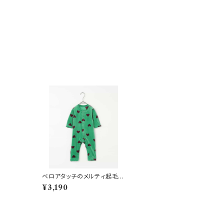
ベロアタッチのメルティ起毛フ
リースぬくぬくカバーオール
¥3,190
グリーン