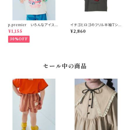
p.premier いろんなアイスち
イチゴとロゴのフリル半袖Tシャ
ょーだいグラフィックリンガーT
ツ 150-160 チャコール
¥1,155
¥2,860
シャツ アイボリー
30%OFF
セール中の商品