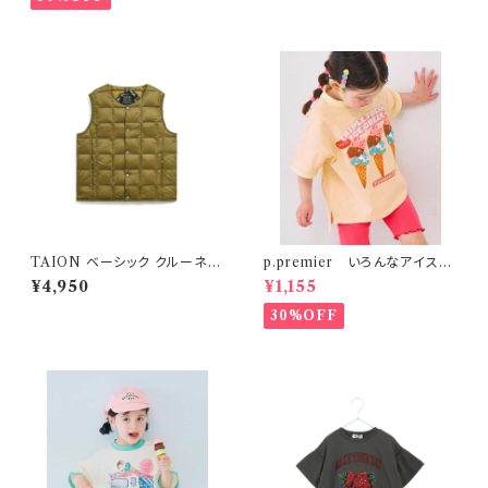
TAION ベーシック クルーネッ
p.premier いろんなアイスち
ク インナーダウンベスト ベージ
ょーだいグラフィックリンガーT
¥4,950
¥1,155
ュ
シャツ ベビーピンク
30%OFF