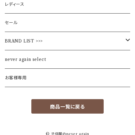
レディース
セール
BRAND LIST >>>
ALL STAR
never again select
Alohaloha
お客様専用
Ampersand
商品一覧に戻る
BIBPA
bisgaard
© 子供服のnever again