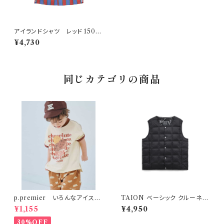
アイランドシャツ レッド 150〜
160
¥4,730
同じカテゴリの商品
p.premier いろんなアイスち
TAION ベーシック クルーネッ
ょーだいグラフィックリンガーT
ク インナーダウンベスト ブラッ
¥1,155
¥4,950
シャツ ブラウン
ク
30%OFF