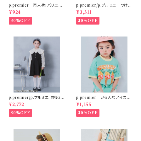
p.premier 再入荷！バリエー
p.premier/p.プルミエ つけ衿
ションミニ裏毛ハーフパンツ ブ
付き3WAYワンピース ベージ
¥924
¥3,311
ラウン
ュ
30%OFF
30%OFF
p.premier/p.プルミエ 前後2W
p.premier いろんなアイスち
AYパールボタンジャンパースカ
ょーだいグラフィックリンガーT
¥2,772
¥1,155
ート
シャツ ミント
30%OFF
30%OFF