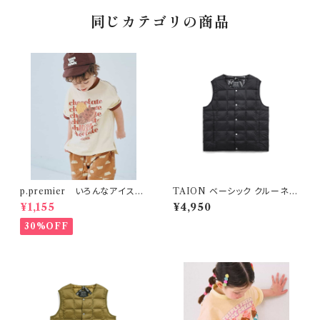
同じカテゴリの商品
p.premier いろんなアイスち
TAION ベーシック クルーネッ
ょーだいグラフィックリンガーT
ク インナーダウンベスト ブラッ
¥1,155
¥4,950
シャツ ブラウン
ク
30%OFF