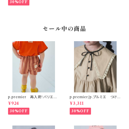
30%OFF
セール中の商品
p.premier 再入荷！バリエー
p.premier/p.プルミエ つけ衿
ションミニ裏毛ハーフパンツ ブ
付き3WAYワンピース ベージ
¥924
¥3,311
ラウン
ュ
30%OFF
30%OFF