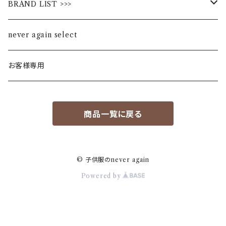
BRAND LIST >>>
ALL STAR
never again select
Alohaloha
お客様専用
Ampersand
商品一覧に戻る
BIBPA
bisgaard
© 子供服のnever again
Powered by
F.O
FOV