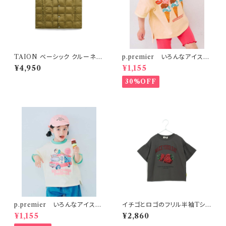
TAION ベーシック クルーネッ
p.premier いろんなアイスち
ク インナーダウンベスト ベージ
ょーだいグラフィックリンガーT
¥4,950
¥1,155
ュ
シャツ ベビーピンク
30%OFF
p.premier いろんなアイスち
イチゴとロゴのフリル半袖Tシャ
ょーだいグラフィックリンガーT
ツ 150-160 チャコール
¥1,155
¥2,860
シャツ アイボリー