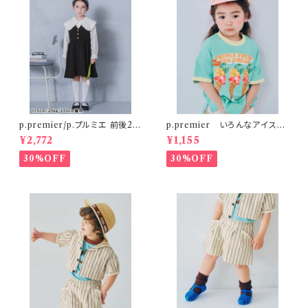
p.premier/p.プルミエ 前後2W
p.premier いろんなアイスち
AYパールボタンジャンパースカ
ょーだいグラフィックリンガーT
¥2,772
¥1,155
ート
シャツ ミント
30%OFF
30%OFF